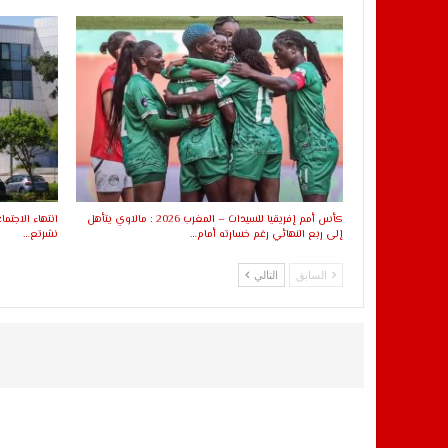
كأس أمم إفريقيا للسيدات – المغرب 2026 : مالاوي يتأهل
انتهاء الاجتما
إلى ربع النهائي رغم خسارته أمام…
نشرتع…
السابق
التالي