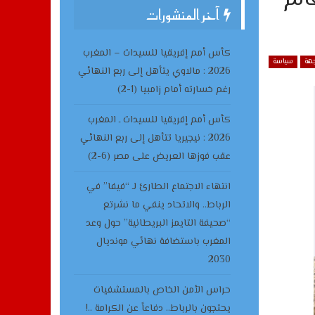
آخر المنشورات
كأس أمم إفريقيا للسيدات – المغرب
جهة
سياسة
2026 : مالاوي يتأهل إلى ربع النهائي
رغم خسارته أمام زامبيا (1-2)
كأس أمم إفريقيا للسيدات ـ المغرب
2026 : نيجيريا تتأهل إلى ربع النهائي
عقب فوزها العريض على مصر (6-2)
انتهاء الاجتماع الطارئ لـ “فيفا” في
الرباط.. والاتحاد ينفي ما نشرتع
“صحيفة التايمز البريطانية” حول وعد
المغرب باستضافة نهائي مونديال
2030
حراس الأمن الخاص بالمستشفيات
يحتجون بالرباط.. دفاعاً عن الكرامة ..!