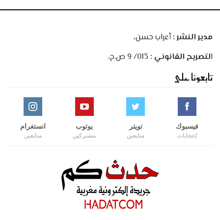
مدير النشر :
أعراب حسن،
ا
لتصريح القانوني :
013/ 9 ص.ح،
تابعونا على
فيسبوك
تويتر
يوتوب
انستغرام
إعجابات
متابعين
مشتركين
متابعين