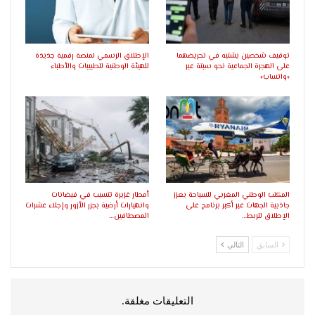
توقيف شخصين يشتبه في تحريضهما
الإطلاق الرسمي لمنصة رقمية جديدة
على الهجرة الجماعية نحو سبتة عبر
للهيئة الوطنية للطبيبات والأطباء
«واتساب»
المكتب الوطني المغربي للسياحة يعزز
أمطار غزيرة تتسبب في فيضانات
جاذبية الجهات عبر أكبر برنامج على
وانهيارات أرضية بجزر الأزور وإجلاء عشرات
الإطلاق للربط…
المصطافين…
السابق
التالي
التعليقات مغلقة.