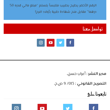
الرقم الأخضر يطيح بطبيب متلبساً بتسلم “مبلغ مالي قدره 50
درهما” مقابل منح شهادة طبية بأولاد افرج!
تواصل معنا
مدير النشر :
أعراب حسن،
ا
لتصريح القانوني :
013/ 9 ص.ح،
تابعونا على