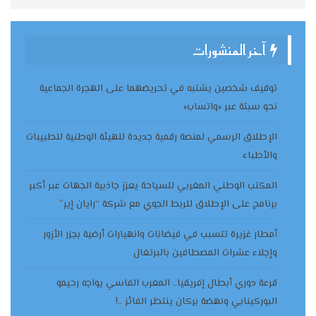
آخر المنشورات
توقيف شخصين يشتبه في تحريضهما على الهجرة الجماعية
نحو سبتة عبر «واتساب»
الإطلاق الرسمي لمنصة رقمية جديدة للهيئة الوطنية للطبيبات
والأطباء
المكتب الوطني المغربي للسياحة يعزز جاذبية الجهات عبر أكبر
برنامج على الإطلاق للربط الجوي مع شركة “رايان إير”
أمطار غزيرة تتسبب في فيضانات وانهيارات أرضية بجزر الأزور
وإجلاء عشرات المصطافين بالبرتغال
قرعة دوري أبطال إفريقيا.. المغرب الفاسي يواجه رحيمو
البوركينابي ونهضة بركان ينتظر الفائز ..!