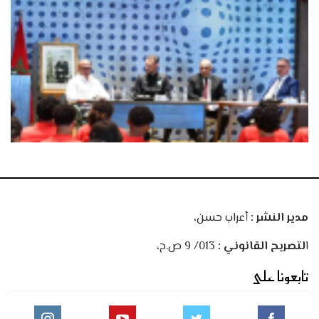
مدير النشر :
أعراب حسن،
ا
لتصريح القانوني :
013/ 9 ص.ح،
تابعونا على