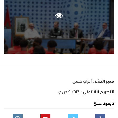
مدير النشر :
أعراب حسن،
ا
لتصريح القانوني :
013/ 9 ص.ح،
تابعونا على