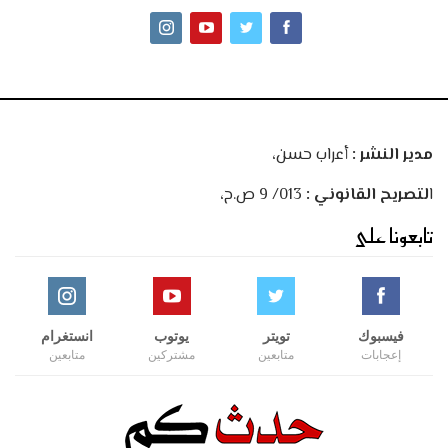
مدير النشر :
أعراب حسن،
ا
لتصريح القانوني :
013/ 9 ص.ح،
تابعونا على
فيسبوك
تويتر
يوتوب
انستغرام
إعجابات
متابعين
مشتركين
متابعين