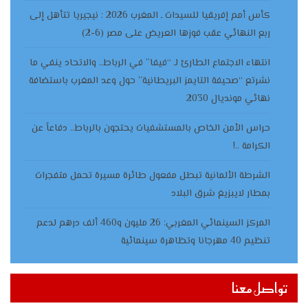
كأس أمم إفريقيا للسيدات ـ المغرب 2026 : نيجيريا تتأهل إلى
ربع النهائي عقب فوزها العريض على مصر (6-2)
انتهاء الاجتماع الطارئ لـ “فيفا” في الرباط.. والاتحاد ينفي ما
نشرتع “صحيفة التايمز البريطانية” حول وعد المغرب باستضافة
نهائي مونديال 2030
حراس الأمن الخاص بالمستشفيات يحتجون بالرباط.. دفاعاً عن
الكرامة ..!
الشرطة الألمانية تبطل مفعول طائرة مسيرة تحمل متفجرات
بمطار لايبزيغ شرق البلاد
المركز السينمائي المغربي: 26 مليون و460 ألف درهم لدعم
تنظيم 40 مهرجانا وتظاهرة سينمائية
تواصل معنا