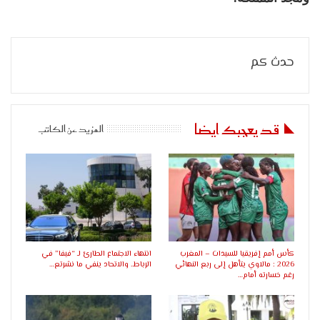
حدث كم
قد يعجبك ايضا
المزيد عن الكاتب
كأس أمم إفريقيا للسيدات – المغرب
انتهاء الاجتماع الطارئ لـ “فيفا” في
2026 : مالاوي يتأهل إلى ربع النهائي
الرباط.. والاتحاد ينفي ما نشرتع…
رغم خسارته أمام…