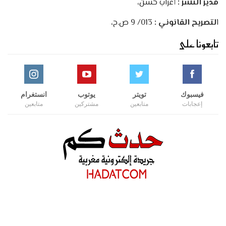
مدير النشر :
أعراب حسن،
ا
لتصريح القانوني :
013/ 9 ص.ح،
تابعونا على
فيسبوك
تويتر
يوتوب
انستغرام
إعجابات
متابعين
مشتركين
متابعين