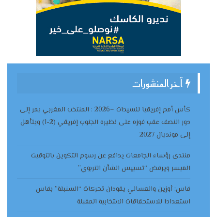
آخر المنشورات
كأس أمم إفريقيا للسيدات –2026 : المنتخب المغربي يمر إلى
دور النصف عقب فوزه على نظيره الجنوب إفريقي (2-1) ويتأهل
إلى مونديال 2027
منتدى رؤساء الجامعات يدافع عن رسوم التكوين بالتوقيت
الميسر ويرفض “تسييس الشأن التربوي”
فاس: أوزين والعسالي يقودان تحركات “السنبلة” بفاس
استعدادا للاستحقاقات الانتخابية المقبلة