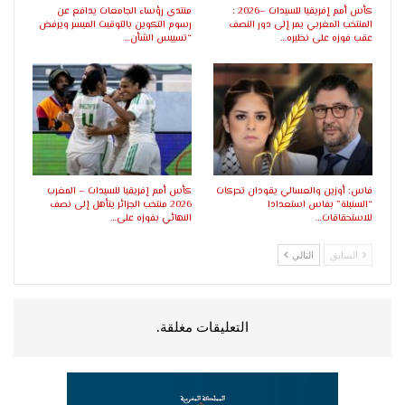
كأس أمم إفريقيا للسيدات –2026 :
منتدى رؤساء الجامعات يدافع عن
المنتخب المغربي يمر إلى دور النصف
رسوم التكوين بالتوقيت الميسر ويرفض
عقب فوزه على نظيره…
“تسييس الشأن…
فاس: أوزين والعسالي يقودان تحركات
كأس أمم إفريقيا للسيدات – المغرب
“السنبلة” بفاس استعدادا
2026 منتخب الجزائر يتأهل إلى نصف
للاستحقاقات…
النهائي بفوزه على…
السابق
التالي
التعليقات مغلقة.