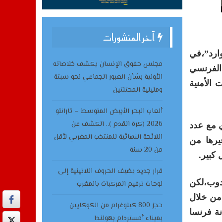
آخر المنشورات
 “أفريكا فوروارد”،في
مجلس حقوق الإنسان يكشف خلاصاته
رئيس الفرنسي
الأولية بشأن العبور الجماعي نحو سبتة
 الأمنية
ومليلية المحتلتين
ألعاب البحر الأبيض المتوسط – تارانتو
2026 (كرة القدم ).. الكشف عن
 مع عدد
اللائحة النهائية للمنتخب المغربي لأقل
يرها من
من 20 سنة
 كبير.
قرار جديد يضيف الحروف اللاتينية إلى
من رؤساء الدول والحكومات الأفارقةبالإضافة إلى حضور أكثر من 3000 مندوب،لكن
لوحات ترقيم المركبات بالمغرب
من خلال
حجز 800 كيلوغرام من الكوكايين
نة فرنسا
بميناء أمستردام بهولندا