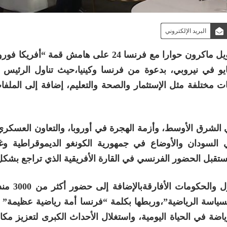
البريد الإلكتروني
: خصص الرئيس الفرنسي إيمانويل ماكرون حوارا مع فرنسا 24 على هامش قمة
بي عاصمة كينيا،التي عقدت يومي 11 و12 مايو في نيروبي، بدعوة من فرنسا وكينيا،حيث تناول ال
مختلفة مثل الإستثمار والصحة والتعليم، إضافة إلى الملفات
الشرق الأوسط، وأزمة الهجرة في أوروبا، والتعاون العسكري
السودان والأوضاع في جمهورية الكونغو الديموقراطية وغ
ستقبل الحضور الفرنسي في القارة الأفريقية الذي تراجع بشكل
وقد حضر قمة نيروبي نحو ثلاثين 
ياسة الرياضية”،وربطها بكلمة “فرنسا أمة رياضية عظيمة” 
ياضة في الحياة اليومية، واستغلال الأحداث الكبرى لتعزيز مكا