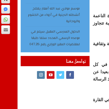
موسم مولاي عبد الله أمغار يفتتح
أنشطته الدينية في أجواء من الخشوع
الناعمة
والروحانية
ة تتجاوز
الدخول المدرسي المقبل سیتم في
موعده الرسمي المحدد سلفا طبقا
 وثقافية
لمقتضیات المقرر الوزاري رقم 047.26
تواصل معنا
ة في كل
بعيدا عن
 الرسالة
ي القارة