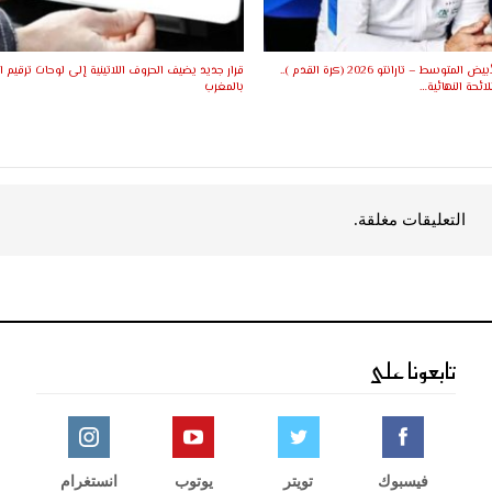
ألعاب البحر الأبيض المتوسط – تارانتو 2026 (كرة القدم )..
قرار جديد يضيف الحروف اللاتينية إلى لوحات ترقيم ا
ئحة النهائية…
بالمغرب
التعليقات مغلقة.
تابعونا على
فيسبوك
تويتر
يوتوب
انستغرام