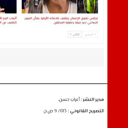
مجلس حقوق الإنسان يكشف خلاصاته الأولية بشأن العبور
الجماعي نحو سبتة ومليلية المحتلتين
الكشف عن اللا
السابق
التالي
مدير النشر :
أعراب حسن،
ا
لتصريح القانوني :
013/ 9 ص.ح،