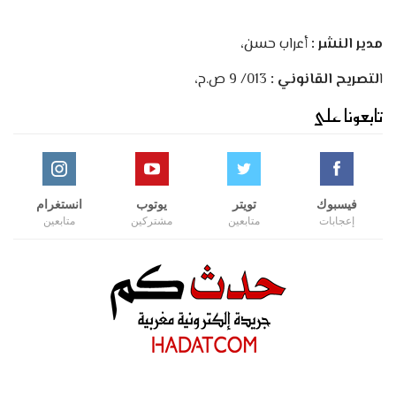
مدير النشر :
أعراب حسن،
ا
لتصريح القانوني :
013/ 9 ص.ح،
تابعونا على
فيسبوك
تويتر
يوتوب
انستغرام
إعجابات
متابعين
مشتركين
متابعين