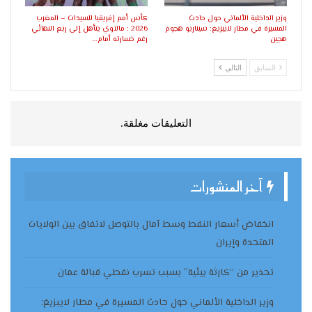
وزير الداخلية الألماني حول حادث
كأس أمم إفريقيا للسيدات – المغرب
المسيرة في مطار لايبزيغ: سيناريو هجوم
2026 : مالاوي يتأهل إلى ربع النهائي
هجين
رغم خسارته أمام…
السابق
التالي
التعليقات مغلقة.
آخر المنشورات
انخفاض أسعار النفط وسط آمال بالتوصل لاتفاق بين الولايات
المتحدة وإيران
تحذير من “كارثة بيئية” بسبب تسرب نفطي قبالة عمان
وزير الداخلية الألماني حول حادث المسيرة في مطار لايبزيغ: