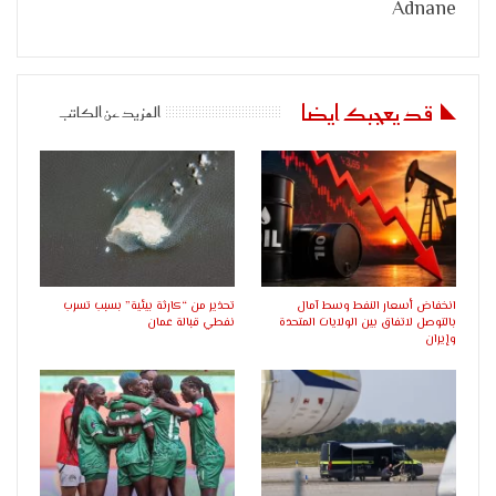
Adnane
قد يعجبك ايضا
المزيد عن الكاتب
انخفاض أسعار النفط وسط آمال
تحذير من “كارثة بيئية” بسبب تسرب
بالتوصل لاتفاق بين الولايات المتحدة
نفطي قبالة عمان
وإيران