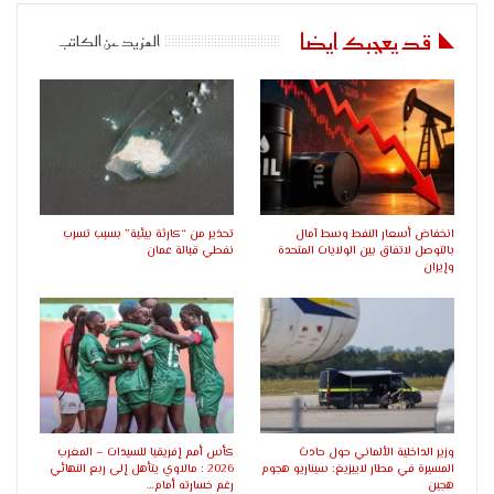
قد يعجبك ايضا
المزيد عن الكاتب
انخفاض أسعار النفط وسط آمال
تحذير من “كارثة بيئية” بسبب تسرب
بالتوصل لاتفاق بين الولايات المتحدة
نفطي قبالة عمان
وإيران
وزير الداخلية الألماني حول حادث
كأس أمم إفريقيا للسيدات – المغرب
المسيرة في مطار لايبزيغ: سيناريو هجوم
2026 : مالاوي يتأهل إلى ربع النهائي
هجين
رغم خسارته أمام…