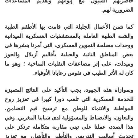
حاصرتهم السيول مع إيوائهم وتقديم المساعدات
الضرورية لهم.
كما نثمن الأعمال الجليلة التي قامت بها الأطقم الطبية
والشبه الطبية العاملة بالمستشفيات العسكرية الميدانية
ووحدات مصلحة التموين العسكري، التي أمرنا بنشرها في
بعض المناطق النائية والجبلية بأقاليم أزيلال والحوز
وميدلت، على إثر مضاعفات التقلبات المناخية ؛ وهو ما
كان له الأثر الطيب في نفوس رعايانا الأوفياء.
وبموازاة هذه الجهود، يجب التأكيد على النتائج المتميزة
للخدمة العسكرية التي تلعب دورا كبيرا في تعزيز روح
المواطنة والانتماء للوطن مع ترسيخ قيم التضامن،
والتعاون، والانضباط والمسؤولية لدى شبابنا المغربي. وفي
هذا الصدد، عملنا على تبني مقاربة متكاملة ترتكز على
تحديث أساليب التدريس والتأطير والتأهيل، مع تعزيز