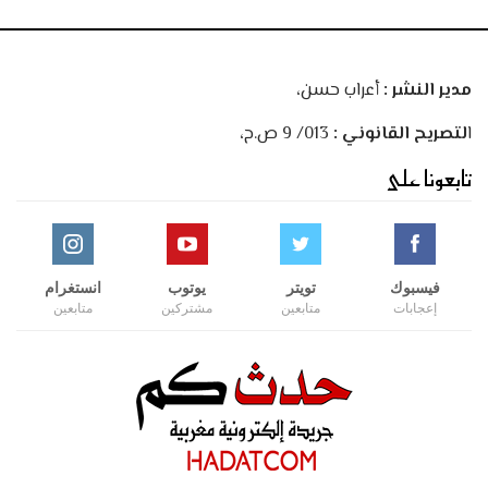
مدير النشر :
أعراب حسن،
ا
لتصريح القانوني :
013/ 9 ص.ح،
تابعونا على
فيسبوك
تويتر
يوتوب
انستغرام
إعجابات
متابعين
مشتركين
متابعين