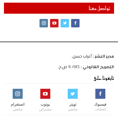
تواصل معنا
مدير النشر :
أعراب حسن،
ا
لتصريح القانوني :
013/ 9 ص.ح،
تابعونا على
فيسبوك
تويتر
يوتوب
انستغرام
إعجابات
متابعين
مشتركين
متابعين