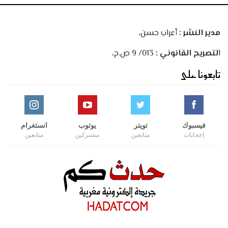
مدير النشر :
أعراب حسن،
ا
لتصريح القانوني :
013/ 9 ص.ح،
تابعونا على
فيسبوك
تويتر
يوتوب
انستغرام
إعجابات
متابعين
مشتركين
متابعين