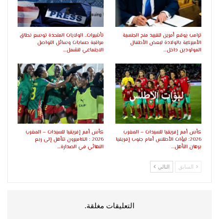
ترامب يوقع أمرين لتقييد منح الجنسية
تأشيرات.. الولايات المتحدة توسع نطاق
الأميركية بالولادة لبعض الأطفال
مراقبة حسابات وسائل التواصل
المولودين داخل…
الاجتماعي لتشمل…
كأس أمم إفريقيا للسيدات – المغرب
كأس أمم إفريقيا للسيدات – المغرب
2026: لبؤات الأطلس أمام جنوب إفريقيا
2026 : الكاميرون تتأهل إلى ربع
برهان التأهل…
النهائي في الصدارة…
السابق
التالي
التعليقات مغلقة.