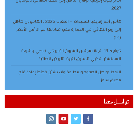
أمام جنوب إفريقيا برهان التأهل إلى نصف النهائي ومونديال
2027
كأس أمم إفريقيا للسيدات – المغرب 2026 : الكاميرون تتأهل
إلى ربع النهائي في الصدارة عقب تعادلها مع الرأس الأخضر
(1-1)
كوفيد-19.. لجنة بمجلس الشيوخ الأمريكي توصي بمتابعة
المستشار الطبي السابق للبيت الأبيض قضائيا
النفط يواصل الصعود وسط مخاوف بشأن خطط إعادة فتح
مضيق هرمز
تواصل معنا