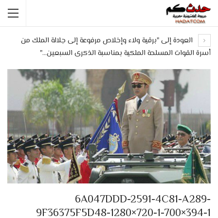
العودة إلى "برقية ولاء وإخلاص مرفوعة إلى جلالة الملك من
أسرة القوات المسلحة الملكية بمناسبة الذكرى السبعين…"
6A047DDD-2591-4C81-A289-
9F36375F5D48-1280×720-1-700×394-1