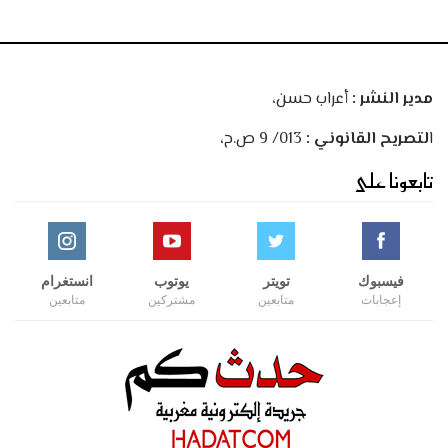
مدير النشر :
أعراب حسن،
ا
لتصريح القانوني :
013/ 9 ص.ح،
تابعونا على
فيسبوك
تويتر
يوتوب
انستغرام
إعجابات
متابعين
مشتركين
متابعين