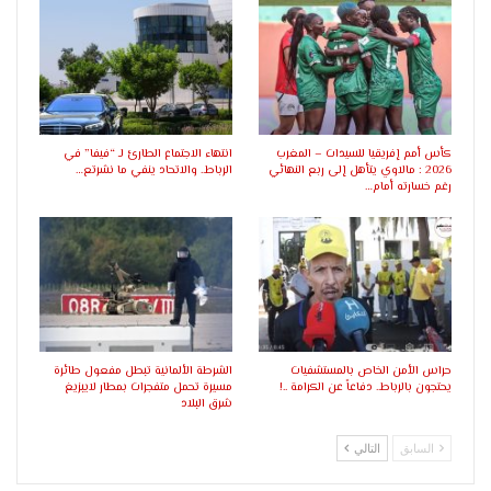
كأس أمم إفريقيا للسيدات – المغرب
انتهاء الاجتماع الطارئ لـ “فيفا” في
2026 : مالاوي يتأهل إلى ربع النهائي
الرباط.. والاتحاد ينفي ما نشرتع…
رغم خسارته أمام…
حراس الأمن الخاص بالمستشفيات
الشرطة الألمانية تبطل مفعول طائرة
يحتجون بالرباط.. دفاعاً عن الكرامة ..!
مسيرة تحمل متفجرات بمطار لايبزيغ
شرق البلاد
السابق
التالي