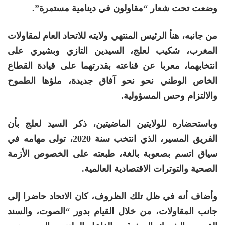
وضعت تحت شعار “مقاولون في دينامية مستمرة”.
من جانبه، هنأ الرئيس المنتهي ولايته للاتحاد العام لمقاولات
المغرب، شكيب لعلج، السيدين التازي وبشيري على
انتخابهما، معربا عن قناعته بقدرتهما على قيادة القطاع
الخاص الوطني نحو نحو آفاق جديدة، ملؤها الطموح
والالتزام وحس المسؤولية.
وباستحضاره للولايتين الماضيتين، ذكر السيد لعلج بأن
الفريق المسير، الذي انتخب سنة 2020، تولى مهامه في
سياق اتسم بصعوبة بالغة، طبعته على الخصوص الأزمة
الصحية والتوترات الاقتصادية العالمية.
وأضاف أنه في ظل تلك الظروف، كان الاتحاد حاضرا إلى
جانب المقاولات، من خلال القيام بدور “الصوت، والسند