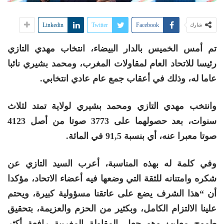
Linkedin
Twitter
Facebook
شارك
تم أمس الخميس بالدار البيضاء، انتخاب مهدي التازي
رئيسا للاتحاد العام لمقاولات المغرب، ومحمد بشيري نائبا
عاما له، وذلك في أعقاب جمع عام عادي انتخابي.
وانتخب مهدي التازي ومحمد بشيري لولاية تمتد لثلاث
سنوات، بعد حصولهما على 3773 صوتا من أصل 4123
صوتا معبرا عنه، أي بنسبة 91,5 في المائة.
وفي كلمة له بهذه المناسبة، أعرب السيد التازي عن
شكره وامتنانه للثقة التي وضعها فيه أعضاء الاتحاد، مؤكدا
أن “هذا الشرف يضع على عاتقنا مسؤولية كبيرة، ويحتم
علينا الالتزام الكامل، وبكثير من الحزم والعزيمة، بتحقيق
طموح معلن: وهو جعل المقاولة المغربية رافعة أكثر