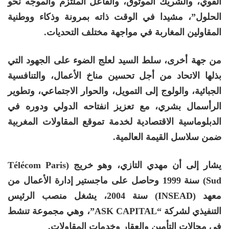
القوي، والشريك الموثوق، والفاعل الملتزم والموجه نحو
الحلول”، مشيدا في الوقت ذاته بمرونة وذكاء ووطنية
المقاولين المغاربة في مواجهة مختلف التحديات.
من جهة أخرى، سلط السيد لعلج الضوء على الجهود التي
بذلها الاتحاد من أجل تحسين مناخ الأعمال، والتنافسية
الجبائية، والولوج إلى التمويل، والحوار الاجتماعي، وتطوير
الرأسمال بشري، مع تعزيز انفتاحه الدولي ودوره في
الدبلوماسية الاقتصادية لخدمة تموقع المقاولات المغربية
ضمن سلاسل القيمة العالمية.
يشار إلى أن مهدي التازي، وهو خريج (Télécom Paris
Sud) سنة 1999 وحاصل على ماجستير إدارة الأعمال من
معهد (INSEAD) سنة 2004، يشغل منصب الرئيس
التنفيذي لشركة “ASK CAPITAL”، وهي مجموعة تنشط
في مجالات التأمين والعقار وخدمات المقاولات.