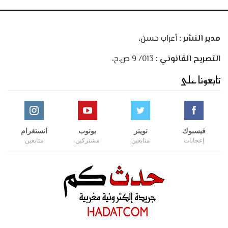
مدير النشر :
أعراب حسن،
ا
لتصريح القانوني :
013/ 9 ص.ح،
تابعونا على
فيسبوك
تويتر
يوتوب
انستغرام
إعجابات
متابعين
مشتركين
متابعين