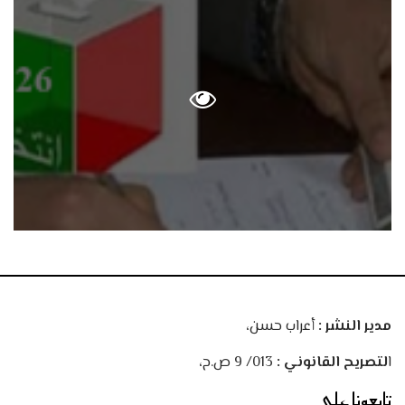
مدير النشر :
أعراب حسن،
ا
لتصريح القانوني :
013/ 9 ص.ح،
تابعونا على