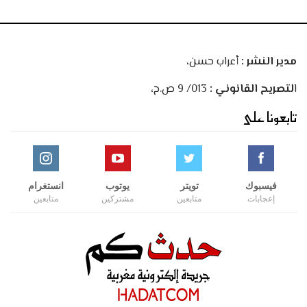
مدير النشر :
أعراب حسن،
ا
لتصريح القانوني :
013/ 9 ص.ح،
تابعونا على
فيسبوك
تويتر
يوتوب
انستغرام
إعجابات
متابعين
مشتركين
متابعين