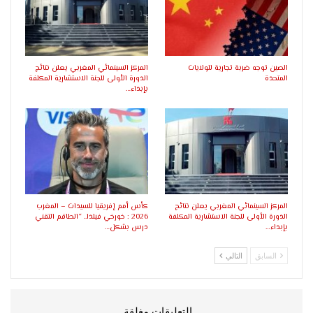
الصين توجه ضربة تجارية للولايات
المركز السينمائي المغربي يعلن نتائج
المتحدة
الدورة الأولى للجنة الاستشارية المكلفة
بإبداء…
المركز السينمائي المغربي يعلن نتائج
كأس أمم إفريقيا للسيدات – المغرب
الدورة الأولى للجنة الاستشارية المكلفة
2026 : خورخي فيلدا.. “الطاقم التقني
بإبداء…
درس بشكل…
السابق
التالي
التعليقات مغلقة.