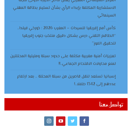
المركز السينمائي المغربي يعلن نتائج الدورة الأولى للجنة
الاستشارية المكلفة بإبداء الرأي بشأن تسليم بطاقة المهني
السينمائي
كأس أمم إفريقيا للسيدات – المغرب 2026 : خورخي فيلدا..
“الطاقم التقني درس بشكل دقيق منتخب جنوب إفريقيا
لتحقيق الفوز”
تعزيزات أمنية مغربية مكثفة على حدود سبتة ومليلية المحتلتين
لمنع محاولات الاقتحام الجماعي..!!
إسبانيا تستعد لنقل قاصرين من سبتة المحتلة .. بعد ارتفاع
عددهم إلى 1342 طفلا..!
تواصل معنا