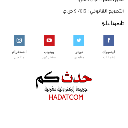
مدير النشر :
أعراب حسن،
ا
لتصريح القانوني :
013/ 9 ص.ح،
تابعونا على
فيسبوك
تويتر
يوتوب
انستغرام
إعجابات
متابعين
مشتركين
متابعين