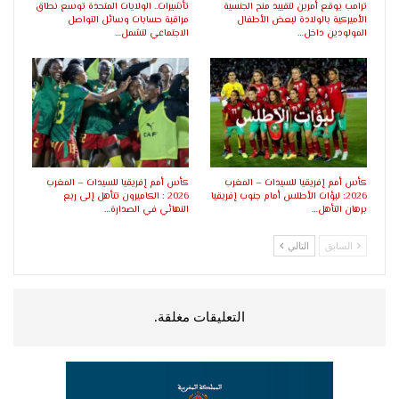
ترامب يوقع أمرين لتقييد منح الجنسية
تأشيرات.. الولايات المتحدة توسع نطاق
الأميركية بالولادة لبعض الأطفال
مراقبة حسابات وسائل التواصل
المولودين داخل…
الاجتماعي لتشمل…
كأس أمم إفريقيا للسيدات – المغرب
كأس أمم إفريقيا للسيدات – المغرب
2026: لبؤات الأطلس أمام جنوب إفريقيا
2026 : الكاميرون تتأهل إلى ربع
برهان التأهل…
النهائي في الصدارة…
السابق
التالي
التعليقات مغلقة.