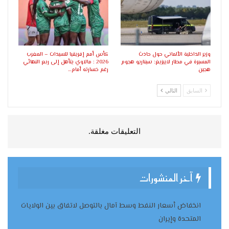
وزير الداخلية الألماني حول حادث
كأس أمم إفريقيا للسيدات – المغرب
المسيرة في مطار لايبزيغ: سيناريو هجوم
2026 : مالاوي يتأهل إلى ربع النهائي
هجين
رغم خسارته أمام…
السابق
التالي
التعليقات مغلقة.
آخر المنشورات
انخفاض أسعار النفط وسط آمال بالتوصل لاتفاق بين الولايات
المتحدة وإيران