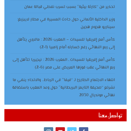
تحذير من “كارثة بيئية” بسبب تسرب نفطي قبالة عمان
وزير الداخلية الألماني حول حادث المسيرة في مطار لايبزيغ:
سيناريو هجوم هجين
كأس أمم إفريقيا للسيدات – المغرب 2026 : مالاوي يتأهل
إلى ربع النهائي رغم خسارته أمام زامبيا (1-2)
كأس أمم إفريقيا للسيدات ـ المغرب 2026 : نيجيريا تتأهل إلى
ربع النهائي عقب فوزها العريض على مصر (6-2)
انتهاء الاجتماع الطارئ لـ “فيفا” في الرباط.. والاتحاد ينفي ما
نشرتع “صحيفة التايمز البريطانية” حول وعد المغرب باستضافة
نهائي مونديال 2030
تواصل معنا