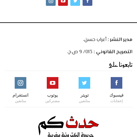
مدير النشر :
أعراب حسن،
ا
لتصريح القانوني :
013/ 9 ص.ح،
تابعونا على
فيسبوك
تويتر
يوتوب
انستغرام
إعجابات
متابعين
مشتركين
متابعين