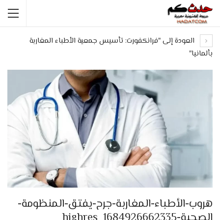
العودة إلى "فرانكفورت: تأسيس جمعية الأطباء المغاربة
بألمانيا"
هروب-الأطباء-المغاربة-جرح-يفتق-المنظومة-
الصحية-1684926662335_highres