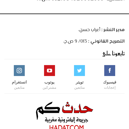
مدير النشر :
أعراب حسن،
ا
لتصريح القانوني :
013/ 9 ص.ح،
تابعونا على
فيسبوك
تويتر
يوتوب
انستغرام
إعجابات
متابعين
مشتركين
متابعين