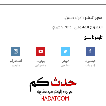
مدير النشر :
أعراب حسن،
ا
لتصريح القانوني :
013/ 9 ص.ح،
تابعونا على
فيسبوك
تويتر
يوتوب
انستغرام
إعجابات
متابعين
مشتركين
متابعين