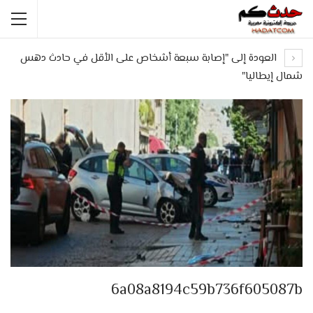
العودة إلى "إصابة سبعة أشخاص على الأقل في حادث دهس
شمال إيطاليا"
6a08a8194c59b736f605087b