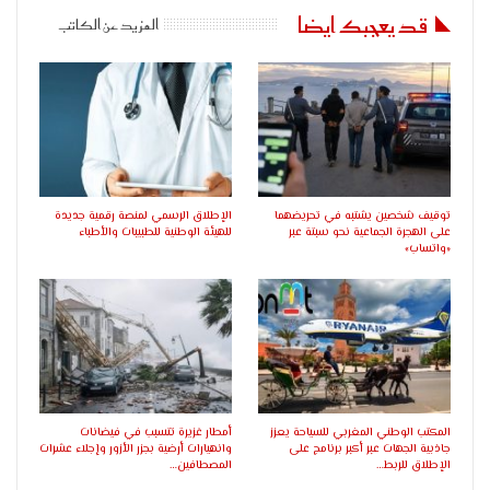
قد يعجبك ايضا
المزيد عن الكاتب
توقيف شخصين يشتبه في تحريضهما
الإطلاق الرسمي لمنصة رقمية جديدة
على الهجرة الجماعية نحو سبتة عبر
للهيئة الوطنية للطبيبات والأطباء
«واتساب»
المكتب الوطني المغربي للسياحة يعزز
أمطار غزيرة تتسبب في فيضانات
جاذبية الجهات عبر أكبر برنامج على
وانهيارات أرضية بجزر الأزور وإجلاء عشرات
الإطلاق للربط…
المصطافين…