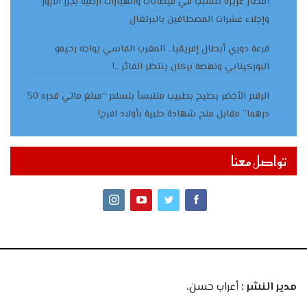
أمطار غزيرة تتسبب في فيضانات وانهيارات أرضية بجزر الأزور
وإجلاء عشرات المصطافين بالبرتغال
قرعة دوري أبطال إفريقيا.. المغرب الفاسي يواجه رحيمو
البوركينابي ونهضة بركان ينتظر الفائز ..!
الرقم الأخضر يطيح بطبيب متلبساً بتسلم “مبلغ مالي قدره 50
درهما” مقابل منح شهادة طبية بأولاد افرج!
تواصل معنا
مدير النشر :
أعراب حسن،