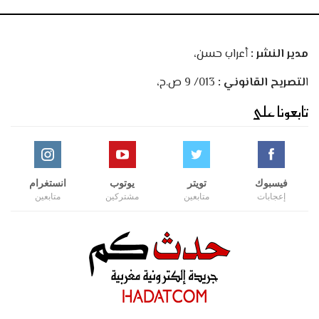
مدير النشر :
أعراب حسن،
ا
لتصريح القانوني :
013/ 9 ص.ح،
تابعونا على
فيسبوك
تويتر
يوتوب
انستغرام
إعجابات
متابعين
مشتركين
متابعين