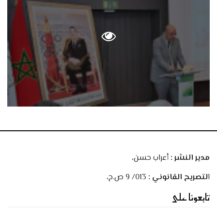
مدير النشر :
أعراب حسن،
ا
لتصريح القانوني :
013/ 9 ص.ح،
تابعونا على