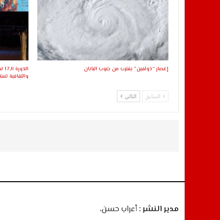
إعصار “دولفين” يقترب من جنوب اليابان
الد
والثقافية ت
السابق
التالي
مدير النشر :
أعراب حسن،