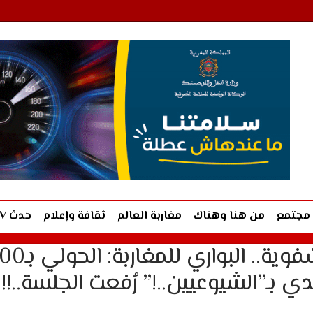
مجتمع
من هنا وهناك
مغاربة العالم
ثقافة وإعلام
حدث TV
“قربلة” في جلسة الاسئلة الشفوية.. ا
بـ”الشيوعيين..!” رُفعت الجلسة..!!