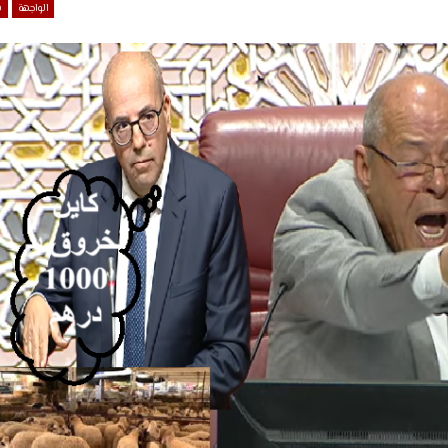
الواجهة
ش