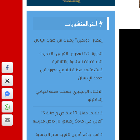
آخر المنشورات
إعصار “دولفين” يقترب من جنوب اليابان
الدورة الـ17 لمعرض الفرس بالجديدة..
المحاضرات العلمية والثقافية
تستكشف مكانة الفرس ودوره في
خدمة الإنسان
الاتحاد الإنجليزي يسحب دعمه لجياني
إنفانتينو
تايلاند.. مقتل 7 أشخاص وإصابة 15
آخرين في حادث إطلاق نار داخل مدرسة
ترامب يوقع أمرين لتقييد منح الجنسية