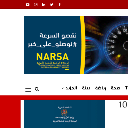
صحة
رياضة
بيئة
المزيد
لبواري للمغاربة: الحولي بـ1000