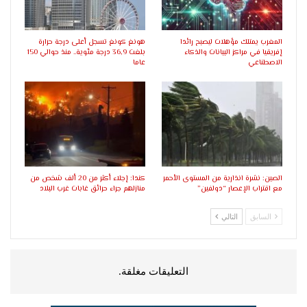
المغرب يمتلك مؤهلات ليصبح رائدا
هونغ كونغ تسجل أعلى درجة حرارة
إفريقيا في مراكز البيانات والذكاء
بلغت 36,9 درجة مئوية.. منذ حوالي 150
الاصطناعي
عاما
الصين: نشرة انذارية من المستوى الأحمر
كندا: إجلاء أكثر من 20 ألف شخص من
مع اقتراب الإعصار “دولفين”
منازلهم جراء حرائق غابات غرب البلاد
السابق
التالي
التعليقات مغلقة.