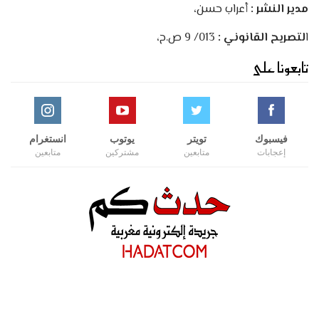
مدير النشر :
أعراب حسن،
ا
لتصريح القانوني :
013/ 9 ص.ح،
تابعونا على
فيسبوك
تويتر
يوتوب
انستغرام
إعجابات
متابعين
مشتركين
متابعين