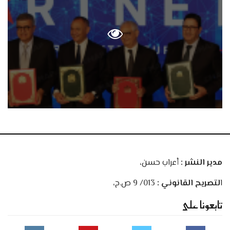
مدير النشر :
أعراب حسن،
ا
لتصريح القانوني :
013/ 9 ص.ح،
تابعونا على