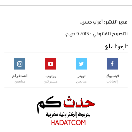
مدير النشر :
أعراب حسن،
ا
لتصريح القانوني :
013/ 9 ص.ح،
تابعونا على
فيسبوك
تويتر
يوتوب
انستغرام
إعجابات
متابعين
مشتركين
متابعين