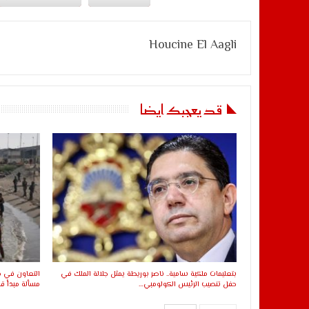
Houcine El Aagli
قد يعجبك ايضا
بتعليمات ملكية سامية.. ناصر بوريطة يمثل جلالة الملك في
التعاون في مج
حفل تنصيب الرئيس الكولومبي…
مسألة مبدأ قا