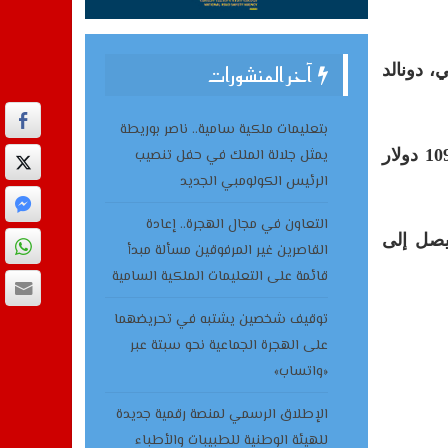
ريكي، دونالد
آخر المنشورات
بتعليمات ملكية سامية.. ناصر بوريطة
وانخفضت العقود الآجلة لخام “برنت” (تسليم يونيو) بـ 3.01 دولار، أو ما يعادل 2.7 في المائة، ليصل إلى 109.09 دولار
يمثل جلالة الملك في حفل تنصيب
الرئيس الكولومبي الجديد
التعاون في مجال الهجرة.. إعادة
ولارا، أو ما يعادل 1.3 في المائة، ليصل إلى
القاصرين غير المرفوقين مسألة مبدأ
قائمة على التعليمات الملكية السامية
توقيف شخصين يشتبه في تحريضهما
على الهجرة الجماعية نحو سبتة عبر
«واتساب»
الإطلاق الرسمي لمنصة رقمية جديدة
للهيئة الوطنية للطبيبات والأطباء