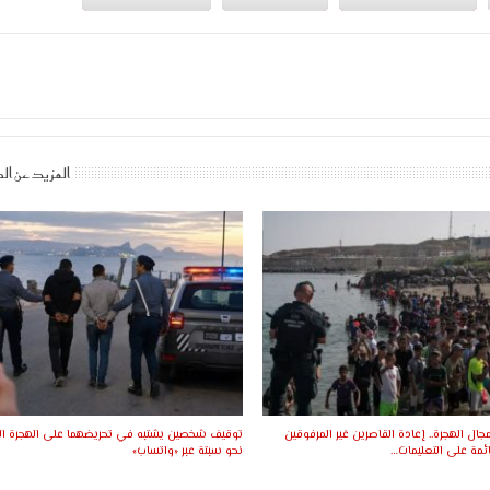
المزيد عن ال
ال الهجرة.. إعادة القاصرين غير المرفوقين
توقيف شخصين يشتبه في تحريضهما على الهجرة ال
ئمة على التعليمات…
نحو سبتة عبر «واتساب»