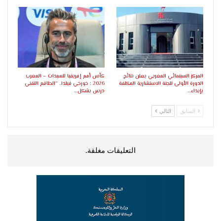
المركز السينمائي المغربي يعلن نتائج
كأس أمم إفريقيا للسيدات – المغرب
الدورة الأولى للجنة الاستشارية المكلفة
2026 : خورخي فيلدا.. “الطاقم التقني
بإبداء…
درس بشكل…
السابق
التالي
التعليقات مغلقة.