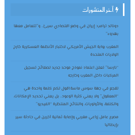
آخر المنشورات
دونالد ترامب: إيران في وضع اقتصادي سيئ.. و”تتعامل معها
بهدوء”
المغرب بوابة الجيش الأمريكي لاختبار الأنظمة العسكرية خارج
الولايات المتحدة
“نارسا” تعلن اعتماد نموذج موحد جديد لصفائح تسجيل
المركبات داخل المغرب وخارجه
لقجع في جهة سوس ماسة:اقول لكم كلمة واحدة هي
“المعقول” ولا يعني كثرة الوعود.. بل يعني تحديد الإمكانات،
والكلفة، والأولويات، والنتائج المنتظرة “الفيديو”
مصرع عامل زراعي مغربي وإصابة ثمانية آخرين في حادثة سير
بإيطاليا