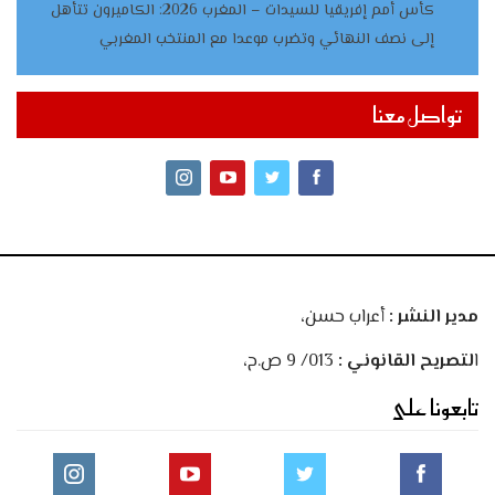
كأس أمم إفريقيا للسيدات – المغرب 2026: الكاميرون تتأهل
إلى نصف النهائي وتضرب موعدا مع المنتخب المغربي
تواصل معنا
مدير النشر :
أعراب حسن،
ا
لتصريح القانوني :
013/ 9 ص.ح،
تابعونا على