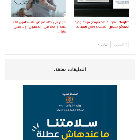
“نارسا” تعلن اعتماد نموذج موحد جديد
لقجع في جهة سوس ماسة:اقول لكم
لصفائح تسجيل المركبات داخل المغرب…
كلمة واحدة هي “المعقول” ولا يعني
كثرة…
السابق
التالي
التعليقات مغلقة.