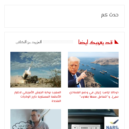
حدث كم
قد يعجبك ايضا
المزيد عن الكاتب
دونالد ترامب: إيران في وضع اقتصادي
المغرب بوابة الجيش الأمريكي لاختبار
سيئ.. و”تتعامل معها بهدوء”
الأنظمة العسكرية خارج الولايات
المتحدة