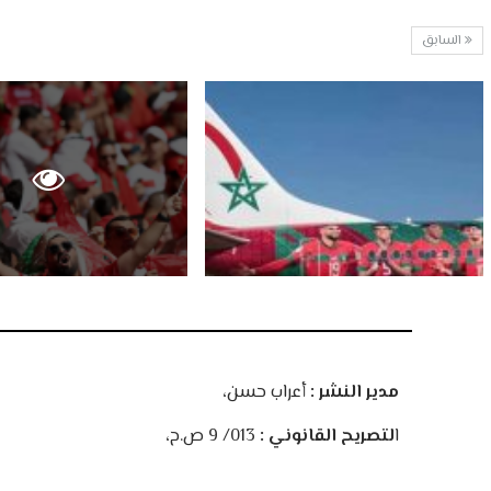
السابق
مدير النشر :
أعراب حسن،
ا
لتصريح القانوني :
013/ 9 ص.ح،