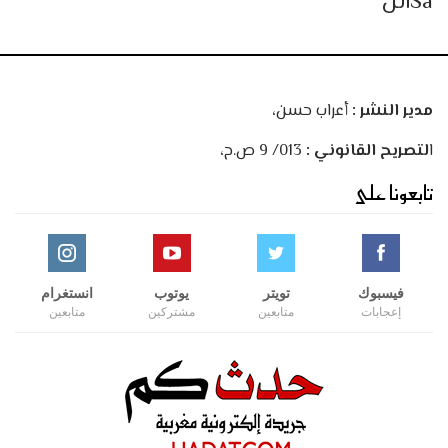
Saالل
مدير النشر :
أعراب حسن،
ا
لتصريح القانوني :
013/ 9 ص.ح،
تابعونا على
فيسبوك
تويتر
يوتوب
انستغرام
إعجابات
متابعين
مشتركين
متابعين