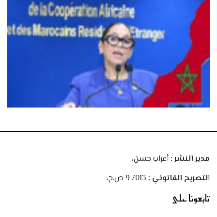
مدير النشر :
أعراب حسن،
ا
لتصريح القانوني :
013/ 9 ص.ح،
تابعونا على