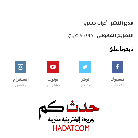
مدير النشر :
أعراب حسن،
ا
لتصريح القانوني :
013/ 9 ص.ح،
تابعونا على
فيسبوك
تويتر
يوتوب
انستغرام
إعجابات
متابعين
مشتركين
متابعين