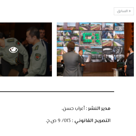
السابق
مدير النشر :
أعراب حسن،
ا
لتصريح القانوني :
013/ 9 ص.ح،