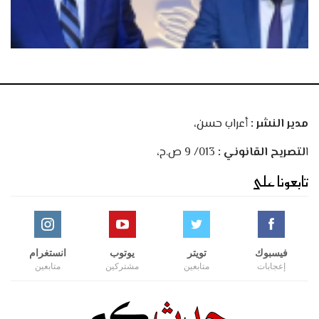
مدير النشر :
أعراب حسن،
ا
لتصريح القانوني :
013/ 9 ص.ح،
تابعونا على
فيسبوك
تويتر
يوتوب
انستغرام
إعجابات
متابعين
مشتركين
متابعين