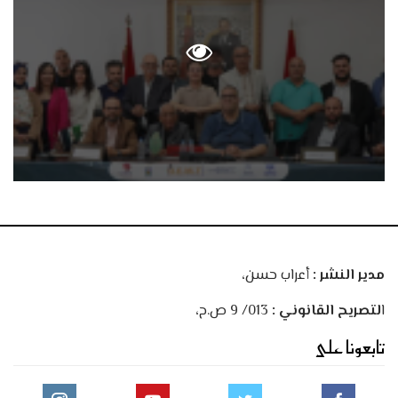
مدير النشر :
أعراب حسن،
ا
لتصريح القانوني :
013/ 9 ص.ح،
تابعونا على