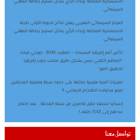
الاستشارية المكلفة بإبداء الرأي بشأن تسليم بطاقة المهني
السينمائي
المركز السينمائي المغربي يعلن نتائج الدورة الأولى للجنة
الاستشارية المكلفة بإبداء الرأي بشأن تسليم بطاقة المهني
السينمائي
كأس أمم إفريقيا للسيدات – المغرب 2026 : خورخي فيلدا..
“الطاقم التقني درس بشكل دقيق منتخب جنوب إفريقيا
لتحقيق الفوز”
تعزيزات أمنية مغربية مكثفة على حدود سبتة ومليلية المحتلتين
لمنع محاولات الاقتحام الجماعي..!!
إسبانيا تستعد لنقل قاصرين من سبتة المحتلة .. بعد ارتفاع
عددهم إلى 1342 طفلا..!
تواصل معنا