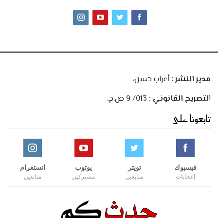
مدير النشر :
أعراب حسن،
ا
لتصريح القانوني :
013/ 9 ص.ح،
تابعونا على
فيسبوك
تويتر
يوتوب
انستغرام
إعجابات
متابعين
مشتركين
متابعين