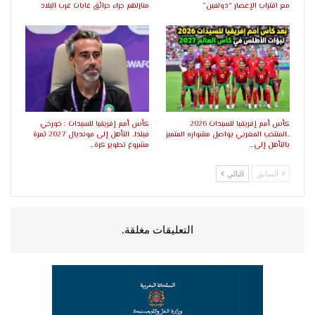
مع اقتراب الإعصار “دولفين”
منازلهم جراء حرائق غابات غرب البلاد
كأس أمم إفريقيا للسيدات 2026
كأس أمم إفريقيا للسيدات : خورخي
..المنتخب المغربي يواصل مشواره المتميز
فيلدا.. التأهل إلى مونديال 2027 ثمرة
بالتأهل إلى…
مشروع تطوير كرة…
السابق
التالي
التعليقات مغلقة.