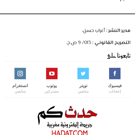
مدير النشر :
أعراب حسن،
ا
لتصريح القانوني :
013/ 9 ص.ح،
تابعونا على
فيسبوك
تويتر
يوتوب
انستغرام
إعجابات
متابعين
مشتركين
متابعين