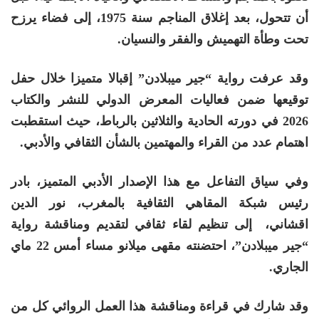
أن تتحول، بعد إغلاق المناجم سنة 1975، إلى فضاء يرزح
تحت وطأة التهميش والفقر والنسيان.
وقد عرفت رواية “جير ميبلادن” إقبالا متميزا خلال حفل
توقيعها ضمن فعاليات
المعرض الدولي للنشر والكتاب
2026
في دورته الحادية والثلاثين بالرباط، حيث استقطبت
اهتمام عدد من القراء والمهتمين بالشأن الثقافي والأدبي.
وفي سياق التفاعل مع هذا الإصدار الأدبي المتميز، بادر
رئيس
شبكة المقاهي الثقافية بالمغرب، نور الدين
اقشاني،
إلى تنظيم لقاء ثقافي لتقديم ومناقشة رواية
“جير ميبلادن”، احتضنته مقهى ميلانو مساء أمس 22 ماي
الجاري.
وقد شارك في قراءة ومناقشة هذا العمل الروائي كل من