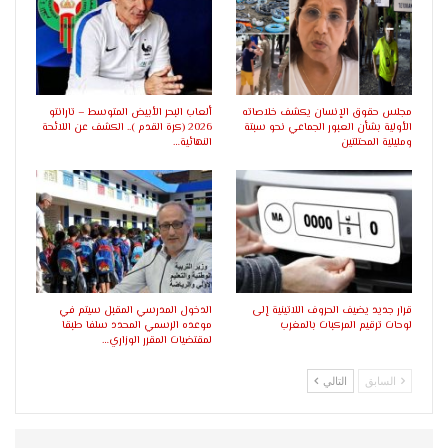
مجلس حقوق الإنسان يكشف خلاصاته
ألعاب البحر الأبيض المتوسط – تارانتو
الأولية بشأن العبور الجماعي نحو سبتة
2026 (كرة القدم ).. الكشف عن اللائحة
ومليلية المحتلتين
النهائية…
قرار جديد يضيف الحروف اللاتينية إلى
الدخول المدرسي المقبل سیتم في
لوحات ترقيم المركبات بالمغرب
موعده الرسمي المحدد سلفا طبقا
لمقتضیات المقرر الوزاري…
السابق
التالي