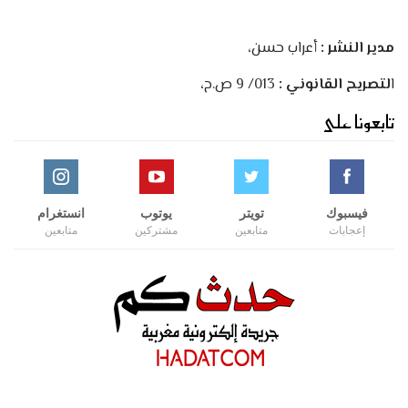
مدير النشر :
أعراب حسن،
ا
لتصريح القانوني :
013/ 9 ص.ح،
تابعونا على
فيسبوك
تويتر
يوتوب
انستغرام
إعجابات
متابعين
مشتركين
متابعين