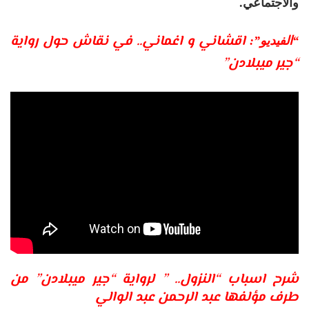
والاجتماعي.
اقشاني و اغماني.. في نقاش حول رواية
“الفيديو”:
“جير ميبلادن”
شرح اسباب “النزول.. ” لرواية “جير ميبلادن” من
طرف مؤلفها عبد الرحمن عبد الوالي