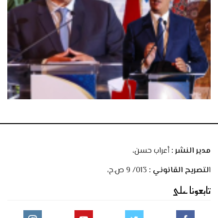
مدير النشر :
أعراب حسن،
ا
لتصريح القانوني :
013/ 9 ص.ح،
تابعونا على