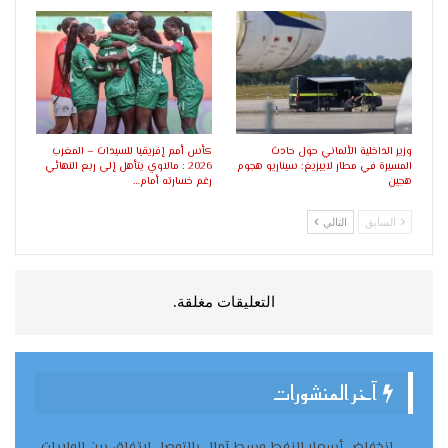
وزير الداخلية الألماني حول حادث
كأس أمم إفريقيا للسيدات – المغرب
المسيرة في مطار لايبزيغ: سيناريو هجوم
2026 : مالاوي يتأهل إلى ربع النهائي
هجين
رغم خسارته أمام…
السابق
التالي
التعليقات مغلقة.
آخر المنشورات