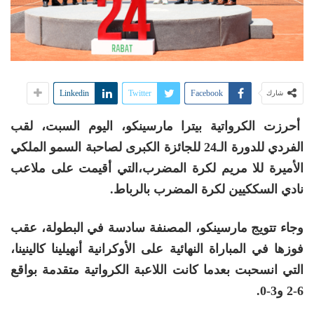
Linkedin
Twitter
Facebook
شارك
أحرزت الكرواتية بيترا مارسينكو، اليوم السبت، لقب
الفردي للدورة الـ24 للجائزة الكبرى لصاحبة السمو الملكي
الأميرة للا مريم لكرة المضرب،التي أقيمت على ملاعب
نادي السككيين لكرة المضرب بالرباط.
وجاء تتويج مارسينكو، المصنفة سادسة في البطولة، عقب
فوزها في المباراة النهائية على الأوكرانية أنهيلينا كالينينا،
التي انسحبت بعدما كانت اللاعبة الكرواتية متقدمة بواقع
6-2 و3-0.