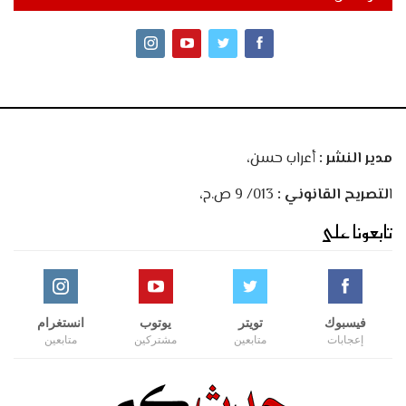
مدير النشر :
أعراب حسن،
ا
لتصريح القانوني :
013/ 9 ص.ح،
تابعونا على
فيسبوك
تويتر
يوتوب
انستغرام
إعجابات
متابعين
مشتركين
متابعين