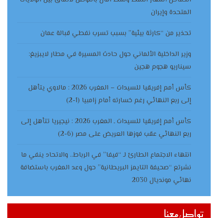
انخفاض أسعار النفط وسط آمال بالتوصل لاتفاق بين الولايات
المتحدة وإيران
تحذير من “كارثة بيئية” بسبب تسرب نفطي قبالة عمان
وزير الداخلية الألماني حول حادث المسيرة في مطار لايبزيغ:
سيناريو هجوم هجين
كأس أمم إفريقيا للسيدات – المغرب 2026 : مالاوي يتأهل
إلى ربع النهائي رغم خسارته أمام زامبيا (1-2)
كأس أمم إفريقيا للسيدات ـ المغرب 2026 : نيجيريا تتأهل إلى
ربع النهائي عقب فوزها العريض على مصر (6-2)
انتهاء الاجتماع الطارئ لـ “فيفا” في الرباط.. والاتحاد ينفي ما
نشرتع “صحيفة التايمز البريطانية” حول وعد المغرب باستضافة
نهائي مونديال 2030
تواصل معنا