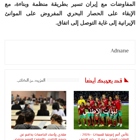
المفاوضات مع إيران تسير بطريقة منظمة وبناءة، مع
الإبقاء على الحصار البحري المفروض على الموانئ
الإيرانية إلى غاية التوصل إلى اتفاق.
Adnane
قد يعجبك ايضا
المزيد عن الكاتب
كأس أمم إفريقيا للسيدات –2026 :
منتدى رؤساء الجامعات يدافع عن
المنتخب المغربي يمر إلى دور النصف
رسوم التكوين بالتوقيت الميسر ويرفض