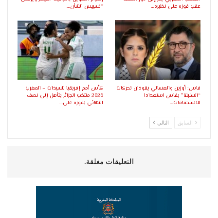
عقب فوزه على نظيره…
“تسييس الشأن…
فاس: أوزين والعسالي يقودان تحركات
كأس أمم إفريقيا للسيدات – المغرب
“السنبلة” بفاس استعدادا
2026 منتخب الجزائر يتأهل إلى نصف
للاستحقاقات…
النهائي بفوزه على…
السابق
التالي
التعليقات مغلقة.