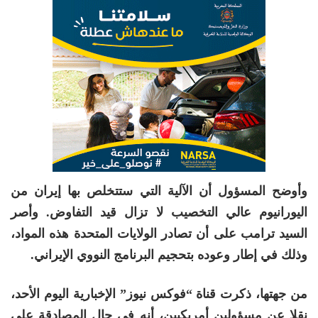
وأوضح المسؤول أن الآلية التي ستتخلص بها إيران من
اليورانيوم عالي التخصيب لا تزال قيد التفاوض. وأصر
السيد ترامب على أن تصادر الولايات المتحدة هذه المواد،
وذلك في إطار وعوده بتحجيم البرنامج النووي الإيراني.
من جهتها، ذكرت قناة “فوكس نيوز” الإخبارية اليوم الأحد،
نقلا عن مسؤولين أمريكيين، أنه في حال المصادقة على