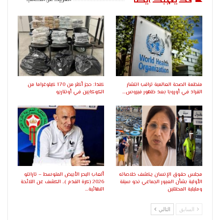
منظمة الصحة العالمية تراقب انتشار
كندا: حجز أكثر من 170 كيلوغراما من
القراد في أوروبا بعد ظهور فيروس…
الكوكايين في أونتاريو
مجلس حقوق الإنسان يكشف خلاصاته
ألعاب البحر الأبيض المتوسط – تارانتو
الأولية بشأن العبور الجماعي نحو سبتة
2026 (كرة القدم ).. الكشف عن اللائحة
ومليلية المحتلتين
النهائية…
السابق
التالي