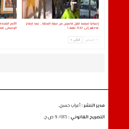
إسبانيا تستعد لنقل قاصرين من سبتة المحتلة .. بعد ارتفاع
عددهم إلى 1342 طفلا..!
الوسطى تقدي
السابق
التالي
مدير النشر :
أعراب حسن،
ا
لتصريح القانوني :
013/ 9 ص.ح،