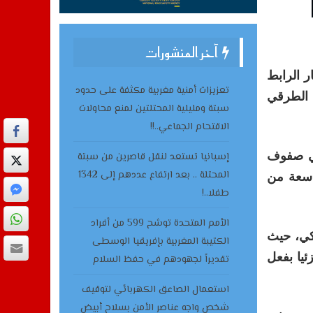
آخر المنشورات
ر الرابط
تعزيزات أمنية مغربية مكثفة على حدود
 الطرقي
سبتة ومليلية المحتلتين لمنع محاولات
الاقتحام الجماعي..!!
في صفوف
إسبانيا تستعد لنقل قاصرين من سبتة
المحتلة .. بعد ارتفاع عددهم إلى 1342
اسعة من
طفلا..!
الأمم المتحدة توشح 599 من أفراد
لكي، حيث
الكتيبة المغربية بإفريقيا الوسطى
ئيا بفعل
تقديراً لجهودهم في حفظ السلام
استعمال الصاعق الكهربائي لتوقيف
شخص واجه عناصر الأمن بسلاح أبيض