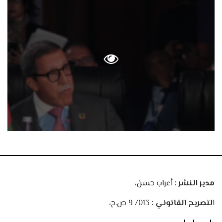
مدير النشر :
أعراب حسن،
ا
لتصريح القانوني :
013/ 9 ص.ح،