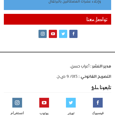
وإجلاء عشرات المصطافين بالبرتغال
تواصل معنا
مدير النشر :
أعراب حسن،
ا
لتصريح القانوني :
013/ 9 ص.ح،
تابعونا على
فيسبوك
تويتر
يوتوب
انستغرام