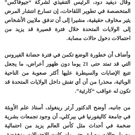
وقال ديفيد دود، الرئيس التنفيذي لشركة “جيوفاكس”
المتخصصة في تطوير اللقاحات، إن تسارع انتشار المرض
يثير مخاوف حقيقية، مشيرا إلى أن تدفق ملايين الأشخاص
إلى الولايات المتحدة خلال فترة قصيرة قد يزيد من
احتمالات دخول حالات مصابة.
وأضاف أن خطورة الوضع تكمن في فترة حضانة الفيروس
التي قد تمتد حتى 21 يوما دون ظهور أعراض، ما يجعل
تتبع الإصابات والسيطرة عليها أكثر صعوبة من الناحية
الوبائية، محذرا من أن أي تفش داخل الولايات المتحدة قد
تكون له عواقب “كارثية”.
من جانبه، أوضح الدكتور آرثر رينغولد، أستاذ علم الأوبئة
في جامعة كاليفورنيا في بيركلي، أن وجود تجمعات بشرية
ضخمة في أحداث مثل كأس العالم يزيد من احتمالية
وصول حالات مصابة، حتى وإن كانت الاحتمالات منخفضة،