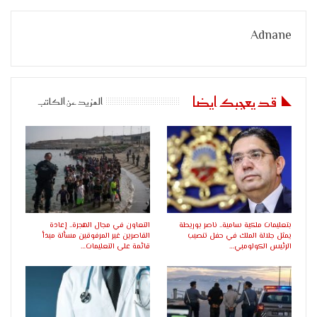
Adnane
قد يعجبك ايضا
المزيد عن الكاتب
بتعليمات ملكية سامية.. ناصر بوريطة
التعاون في مجال الهجرة.. إعادة
يمثل جلالة الملك في حفل تنصيب
القاصرين غير المرفوقين مسألة مبدأ
الرئيس الكولومبي…
قائمة على التعليمات…